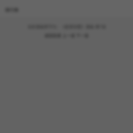
排行榜
当前漫画章节为：《星爱别墅》漫画-第7話
返回目录
上一话
下一话