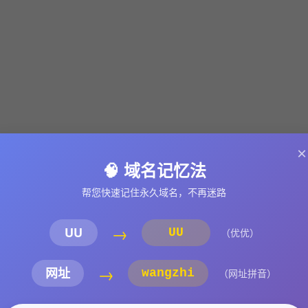
×
🧠 域名记忆法
帮您快速记住永久域名，不再迷路
→
UU
UU
（优优）
→
网址
wangzhi
（网址拼音）