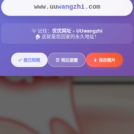
www.uu
wangzhi
.com
💡 记住：
优优网址
=
UUwangzhi
🏠 这就是您回家的永久地址！
✅ 我已知晓
⏰ 稍后提醒
📱 保存图片