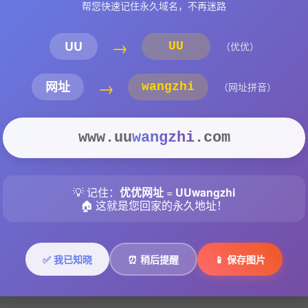
9話
第120話
第121話
第122話
第123話
第
帮您快速记住永久域名，不再迷路
1話
第132話
第133話
第134話
第135話
第
→
UU
UU
（优优）
3話
第144話
第145話
第146話
第147話
第
→
网址
wangzhi
（网址拼音）
5話
第156話
第157話
第158話
第159話
第
7話
第168話
第169話
第170話
第171話
第
www.uu
wangzhi
.com
9話
第180話
第181話
第182話
第183話
第
1話
第192話
第193話
第194話
第195話
第
💡 记住：
优优网址
=
UUwangzhi
3話
第204話
第205話
第206話
第207話
第
🏠 这就是您回家的永久地址！
5話
第216話
第217話
第218話
第219話
第
✅ 我已知晓
⏰ 稍后提醒
📱 保存图片